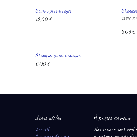
Savons pour essayer
Shampo
cheveux
12,00
€
8,09
€
Shampoings pour essayer
6,00
€
Liens utiles
À propos de nous
Accueil
Nos savons sont réalis