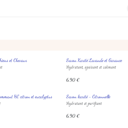
À propos
Contactez-nous
hiens et Chevaux
Savon Karité Lavande et Garance
nt
Hydratant, apaisant et cakmant
6,90
€
ommant HE citron et eucalyptus
Savon karité - Citronnelle
t
Hydratant et purifiant
6,90
€