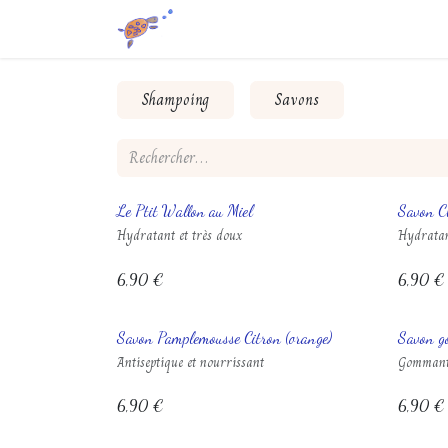
Se rendre au contenu
Accueil
Boutique
Point de vente
Shampoing
Savons
Le Ptit Wallon au Miel
Savon C
Hydratant et très doux
Hydrata
6,90
€
6,90
€
Savon Pamplemousse Citron (orange)
Savon g
Antiseptique et nourrissant
Gomman
6,90
€
6,90
€