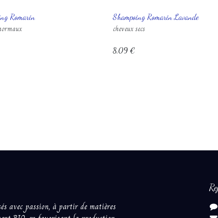
ing Romarin
Shampoing Romarin Lavande
 normaux
cheveux secs
8,09
€
Re
és avec passion, à partir ​de matières