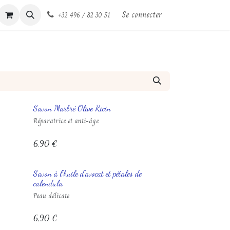
Se connecter
+32 496 / 82 30 51
Savon Marbré Olive Ricin
Réparatrice et anti-âge
6,90
€
Savon à l'huile d'avocat et pétales de
calendula
Peau délicate
6,90
€