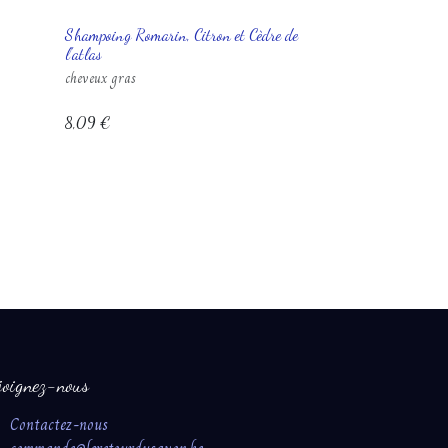
Shampoing Romarin, Citron et Cèdre de
l'atlas
cheveux gras
8,09
€
joignez-nous
Contactez-nous