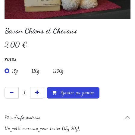
Savon Chiens et Chevaux
2,00
€
POIDS
18g
110g
1200g
Ajouter au panier
Plus d'informations
Un petit morceau pour tester (15g-20g),