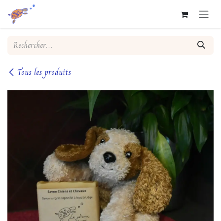
Se rendre au contenu
Tous les produits