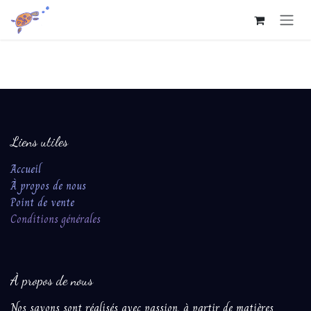
Se rendre au contenu
Liens utiles
Accueil
À propos de nous
Point de vente
Conditions ​génér​ales​
À propos de nous
Nos savons sont réalisés avec passion, à partir ​de matières