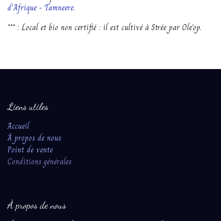
d'Afrique - Tamneere
.
*** : Local et bio non certifié : il est cultivé à Strée par Ole'op.
Liens utiles
Accueil
À propos de nous
Point de vente
Conditions ​génér​ales​
À propos de nous