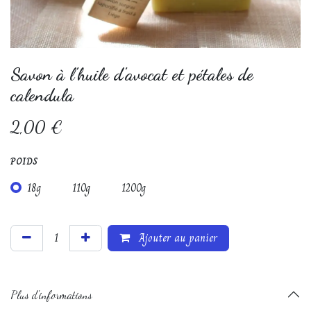
Savon à l'huile d'avocat et pétales de
calendula
2,00
€
POIDS
18g
110g
1200g
Ajouter au panier
Plus d'informations