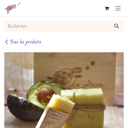
Se rendre au contenu
Tous les produits