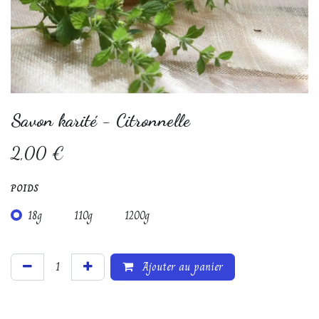
Savon karité - Citronnelle
2,00
€
POIDS
18g
110g
1200g
Ajouter au panier